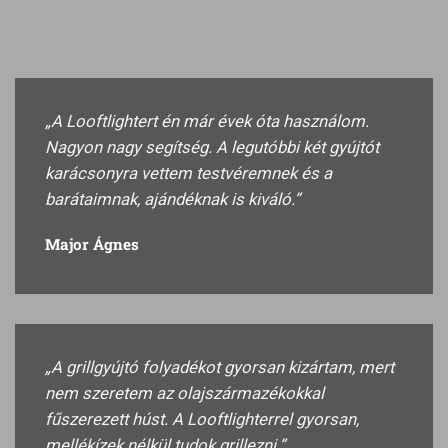
„A Looftlightert én már évek óta használom.
Nagyon nagy segítség. A legutóbbi két gyújtót
karácsonyra vettem testvéremnek és a
barátaimnak, ajándéknak is kiváló.”
Major Ágnes
„A grillgyújtó folyadékot gyorsan kizártam, mert
nem szeretem az olajszármazékokkal
fűszerezett húst. A Looftlighterrel gyorsan,
mellékízek nélkül tudok grillezni.”