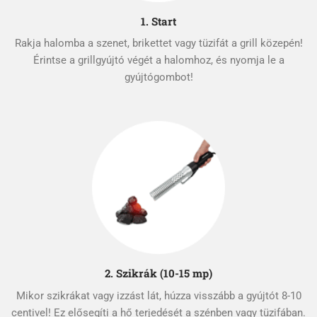
1. Start
Rakja halomba a szenet, brikettet vagy tüzifát a grill közepén!
Érintse a grillgyújtó végét a halomhoz, és nyomja le a
gyújtógombot!
2. Szikrák (10-15 mp)
Mikor szikrákat vagy izzást lát, húzza visszább a gyújtót 8-10
centivel! Ez elősegíti a hő terjedését a szénben vagy tüzifában.