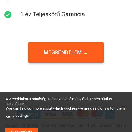
1 év Teljeskörű Garancia
MEGRENDELEM →
A weboldalon a minőségi felhasználói élmény érdekében sütiket
használunk.
You can find out more about which cookies we are using or switch them
settings
off in
.
KOSÁR
PÉNZTÁR
FIÓKOM
IMPRESSZUM
ÁSZF
ADATVÉDELEM