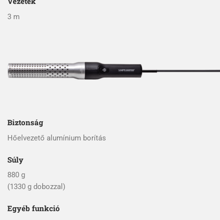
Vezeték
3 m
Biztonság
Hőelvezető alumínium borítás
Súly
880 g
(1330 g dobozzal)
Egyéb funkció