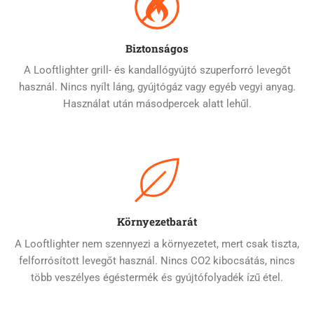
Biztonságos
A Looftlighter grill- és kandallógyújtó szuperforró levegőt
használ. Nincs nyílt láng, gyújtógáz vagy egyéb vegyi anyag.
Használat után másodpercek alatt lehűl.
Környezetbarát
A Looftlighter nem szennyezi a környezetet, mert csak tiszta,
felforrósított levegőt használ. Nincs CO2 kibocsátás, nincs
több veszélyes égéstermék és gyújtófolyadék ízű étel.