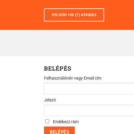
Skip
to
HIVJON! +36 (1) 4390063
content
BELÉPÉS
Kötelező
Felhasználónév vagy Email cím
Kötelező
Jelszó
Emlékezz rám
BELÉPÉS